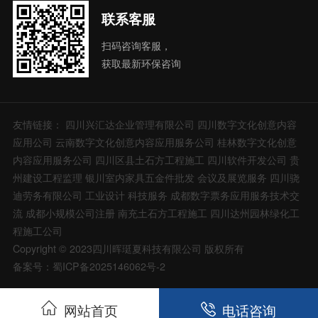
联系客服
扫码咨询客服，
获取最新环保咨询
友情链接：
四川兴汇达企业管理有限公司
四川数字文化创意内容
应用公司
云南数字文化创意内容应用服务公司
桂林数字文化创意
内容应用服务公司
四川区县土石方工程施工
四川软件开发公司
贵
州建设工程监理
银川室内家具五金件批发
会议及展览服务
四川骁
迪劳务有限公司
工业设计
科技服务
成都数字票务应用服务技术交
流
成都小规模公司注册
南充土石方工程施工
四川达州园林绿化工
程施工公司
Copyright © 2023四川晖珽夏科技有限公司 版权所有
备案号：蜀ICP备2025146062号-2
网站首页
电话咨询