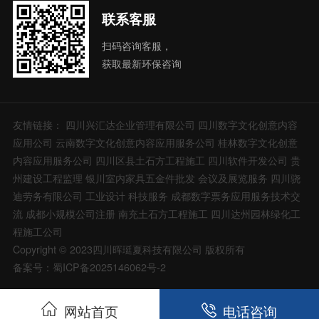
联系客服
扫码咨询客服，
获取最新环保咨询
友情链接：
四川兴汇达企业管理有限公司
四川数字文化创意内容
应用公司
云南数字文化创意内容应用服务公司
桂林数字文化创意
内容应用服务公司
四川区县土石方工程施工
四川软件开发公司
贵
州建设工程监理
银川室内家具五金件批发
会议及展览服务
四川骁
迪劳务有限公司
工业设计
科技服务
成都数字票务应用服务技术交
流
成都小规模公司注册
南充土石方工程施工
四川达州园林绿化工
程施工公司
Copyright © 2023四川晖珽夏科技有限公司 版权所有
备案号：蜀ICP备2025146062号-2
网站首页
电话咨询